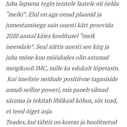
Juba lapsena tegin teistele lastele nii öelda
“meiki”. Elul on aga omad plaanid ja
jumestamisega sain uuesti kätt proovida
2020 aastal käies koolitusel “meik
iseendale”. Seal süttis uuesti see kirg ja
juba mõne kuu möödudes olin astunud
meigikooli IMC, mille ka edukalt lõpetasin.
Kui imeliste neidude positiivne tagasiside
annab sellise poweri, mis paneb silmad
särama ja tekitab liblikaid kõhus, siis tead,
et teed õiget asja.
Teades, kui tähtis on korras ja hoolitsetud