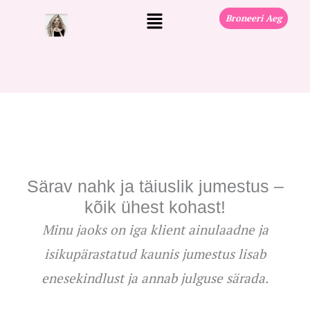
Skip
Menu
Broneeri Aeg
to
content
Särav nahk ja täiuslik jumestus –
kõik ühest kohast!
Minu jaoks on iga klient ainulaadne ja
isikupärastatud kaunis jumestus lisab
enesekindlust ja annab julguse särada.