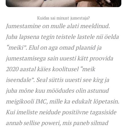
Kuidas sai minust jumestaja?
Jumestamine on mulle alati meeldinud.
Juba lapsena tegin teistele lastele nii öelda
“meiki”. Elul on aga omad plaanid ja
jumestamisega sain uuesti kätt proovida
2020 aastal käies koolitusel “meik
iseendale”. Seal süttis uuesti see kirg ja
juba mõne kuu möödudes olin astunud
meigikooli IMC, mille ka edukalt lõpetasin.
Kui imeliste neidude positiivne tagasiside
annab sellise poweri, mis paneb silmad