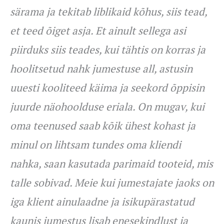
särama ja tekitab liblikaid kõhus, siis tead,
et teed õiget asja. Et ainult sellega asi
piirduks siis teades, kui tähtis on korras ja
hoolitsetud nahk jumestuse all, astusin
uuesti kooliteed käima ja seekord õppisin
juurde näohoolduse eriala. On mugav, kui
oma teenused saab kõik ühest kohast ja
minul on lihtsam tundes oma kliendi
nahka, saan kasutada parimaid tooteid, mis
talle sobivad. Meie kui jumestajate jaoks on
iga klient ainulaadne ja isikupärastatud
kaunis jumestus lisab enesekindlust ja